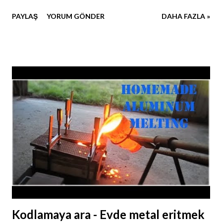
oyunda meydana gelen tepkinin ne olacağı tamamen sizin
PAYLAŞ
YORUM GÖNDER
DAHA FAZLA »
parmaklarınızı ucunda. Yukarıdaki kodlarda fare tuşları ve
klavyeden girilen komutların nasıl algılandığı görülmektedir.
Input.GetMouseButtonDown(0) : Farenin sol tuşunun
basılması sonucu algılanan komuttur.
Input.GetMouseButtonDown(1) : Farenin sağ tuşunun
basılması sonucu algılanan komuttur.
Input.GetKeyDown("a") : Klavyeden 'a' tuşuna basıldığında
algılanan komuttur. Komutların genel taslağı bu şekildedir.
Bu komutları koşul ifadeleri kullanarak, eylemlere
dönüştürmek sizin elinizde. Şimdi örnek olması için biraz
daha çeşitlendirelim mi? Input.GetMouseButtonDown(2) :
Farenin tekerleğine basılması sonucu algılanan komuttur.
Input.GetKeyUp("a") : Klavyeden 'a' tuşuna basmayı bıra...
Kodlamaya ara - Evde metal eritmek