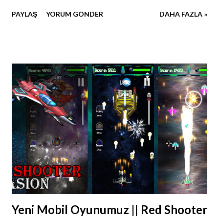
bird oyununun re-skin yapılmış ve geliştirilmiş hali, eminim
PAYLAŞ
YORUM GÖNDER
DAHA FAZLA »
çok beğeneceksiniz. Bu oyunumuzda bir ufo iletişim
kuleleri ve duvarlara çarpmadan ilerlemek zorundadır. Daha
fazla Unity Asset' ine www.paydosgames.com
websitemizden ulaşabilirsiniz.
Yeni Mobil Oyunumuz || Red Shooter