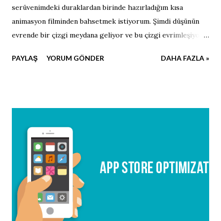
serüvenimdeki duraklardan birinde hazırladığım kısa
animasyon filminden bahsetmek istiyorum. Şimdi düşünün
evrende bir çizgi meydana geliyor ve bu çizgi evrimleşiyor.
Zaman geçtikçe; gözleri, ağzı, kolları bacakları oluşuyor ve
PAYLAŞ
YORUM GÖNDER
DAHA FAZLA »
çizginin başına gelmeyen kalmıyor. Umarım beğenirsiniz.