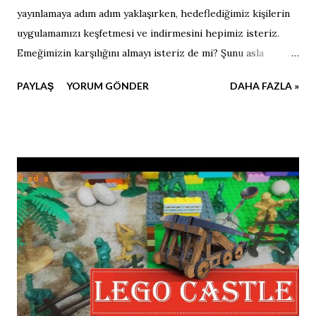
yayınlamaya adım adım yaklaşırken, hedeflediğimiz kişilerin
uygulamamızı keşfetmesi ve indirmesini hepimiz isteriz.
Emeğimizin karşılığını almayı isteriz de mi? Şunu asla
unutmayın; "Sizin içinize sinmeyen veya emin olmadığınız
PAYLAŞ
YORUM GÖNDER
DAHA FAZLA »
bir şeye potansiyel kullanıcılar neden ilgi göstersin?"
Kısacası oyunu kuralına göre oynamamız gerekiyor.
Kullanıcıyı çekecek mağaza görsellerimizi nasıl
hazırlayacağımıza dikkat çekeceğiz. Uygulama İkonu
Hazırlama Uygulama ikonumuzun ebatları; Uygulama
İkonu Özellikleri; İlk bakışta uygulamanın ne olduğunu
anımsatmalıdır. Yazı içermemelidir. Figürler farklı parlaklığa
sahip ve dikkat çekici olmalıdır. Sade ve anlaşılır olmalıdır.
Özellik grafiği hazırlama Özellik grafiği ebatları;
Özellik grafiği mağazanıza kullanıcı çekmek için önemli bir
araçtır. Özellik grafiği özellikl...