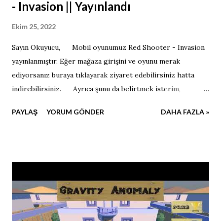
- Invasion || Yayınlandı
Ekim 25, 2022
Sayın Okuyucu, Mobil oyunumuz Red Shooter - Invasion
yayınlanmıştır. Eğer mağaza girişini ve oyunu merak
ediyorsanız buraya tıklayarak ziyaret edebilirsiniz hatta
indirebilirsiniz. Ayrıca şunu da belirtmek isterim,
oyunumuzun ASO sürecini birlikte yürüteceğiz. Hatta çok
PAYLAŞ
YORUM GÖNDER
DAHA FAZLA »
yakında anahtar kelime çalışmasında hangi kriterleri dikkate
aldığımızı gösteren bir örnek ile sizlere somut veriler
sunacağım. Kaçırmamak için takipte kalın.