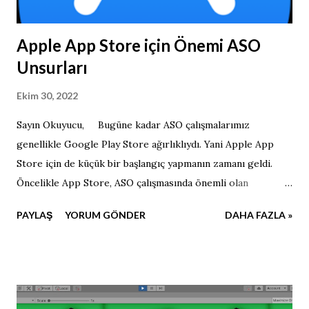
Apple App Store için Önemi ASO
Unsurları
Ekim 30, 2022
Sayın Okuyucu, Bugüne kadar ASO çalışmalarımız
genellikle Google Play Store ağırlıklıydı. Yani Apple App
Store için de küçük bir başlangıç yapmanın zamanı geldi.
Öncelikle App Store, ASO çalışmasında önemli olan
unsurlardan teker teker bahsedeceğim. Anahtar Kelime
PAYLAŞ
YORUM GÖNDER
DAHA FAZLA »
Alanı, Başlık, Alt başlık Anahtar Kelime Alanı Bu kısım
kullanıcıların görmediği bir şeydir ve 100 karakterlik bir
alandır. Her uygulama güncellemesi yüklerken eklediğiniz
bir şeydir. Ayrıca Apple' ın inceleme ekibi bu kısmı kontrol
eder. Alakasız veya yasak anahtar kelimeler kullanmanız