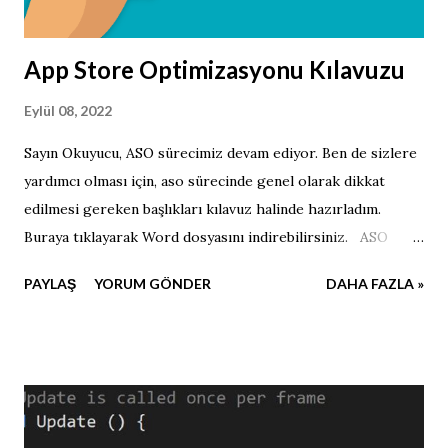
App Store Optimizasyonu Kılavuzu
Eylül 08, 2022
Sayın Okuyucu, ASO sürecimiz devam ediyor. Ben de sizlere
yardımcı olması için, aso sürecinde genel olarak dikkat
edilmesi gereken başlıkları kılavuz halinde hazırladım.
Buraya tıklayarak Word dosyasını indirebilirsiniz. ASO
sürecini sakın göz ardı etmeyin, unutmayın başarıya giden
PAYLAŞ
YORUM GÖNDER
DAHA FAZLA »
yolda takıldığınız tüm engeller sizi daha da
güçlendirecektir.