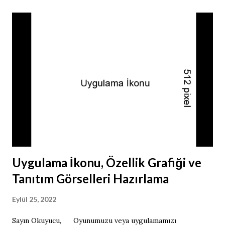
hedef API yı en az 31 olarak göstermeden play store
uygulamanızı kabul etmiyor. Ben güncel API ları Android
Studio ile indirdim ve hedef gösterdim ama Unity API ları
tanımadı. Bazı saçma denemeler yaptım kullandığım Unity
sürümü 2020.1.4f1 in visual studio ile bağlantısını kestim ve
program çöp oldu bunu nasıl yaptığımı bilmiyorum ve her
şey normal gözüktüğü halde GUI ve diğer tüm işlevler
çalışmaz hale geldi. Unity nin 2022 en güncel sürümünü
indirdim ama açamadım şu an neden açılmadığının çok
üzerinde durmuyorum, sorunu ve çözümünü öğreninc...
Uygulama İkonu, Özellik Grafiği ve
Tanıtım Görselleri Hazırlama
Eylül 25, 2022
Sayın Okuyucu, Oyunumuzu veya uygulamamızı