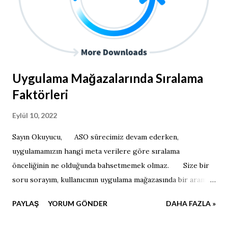
Uygulama Mağazalarında Sıralama
Faktörleri
Eylül 10, 2022
Sayın Okuyucu, ASO sürecimiz devam ederken,
uygulamamızın hangi meta verilere göre sıralama
önceliğinin ne olduğunda bahsetmemek olmaz. Size bir
soru sorayım, kullanıcının uygulama mağazasında bir arama
yaptığını düşünün. Bu arama terimi sizin uygulama
PAYLAŞ
YORUM GÖNDER
DAHA FAZLA »
başlığınızla mı kısa açıklamanızla mı yoksa uzun
açıklamanızla mı eşleşse daha üst sırada yer alırsınız? Size