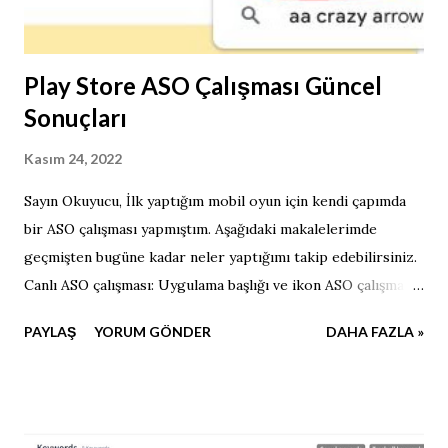
Play Store ASO Çalışması Güncel
Sonuçları
Kasım 24, 2022
Sayın Okuyucu, İlk yaptığım mobil oyun için kendi çapımda
bir ASO çalışması yapmıştım. Aşağıdaki makalelerimde
geçmişten bugüne kadar neler yaptığımı takip edebilirsiniz.
Canlı ASO çalışması: Uygulama başlığı ve ikon ASO çalışması
yaptık, peki sonuçlar? ASO Süreci Son Durum Canlı ASO
PAYLAŞ
YORUM GÖNDER
DAHA FAZLA »
çalışması: Uygulama açıklamaları ve tanıtım görselleri ASO
süreci öyle bir şey ki yaptım oldu diyemezsiniz, olmaz.
Sürekli yeni şeyler denersiniz, farklı stratejiler
geliştirirsiniz, tabi en sıkıcı kısmı Google nin robotlarına da