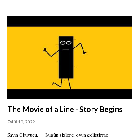
bahsedeceğim sıralama faktörleri bu sorunun cevabını
verecektir. APP Store ve Play Store Sıralama Faktörleri
Sıralama için önemli olan faktörler yukarıdan aşağıya doğru
aşağıdaki listede yer alnaktadır. • APP STORE •
Uygulama Başlığı • Uygulama Altbaşlığı •
Uygulama için satınalma işlemleri • ...
The Movie of a Line - Story Begins
Eylül 10, 2022
Sayın Okuyucu, Bugün sizlere, oyun geliştirme