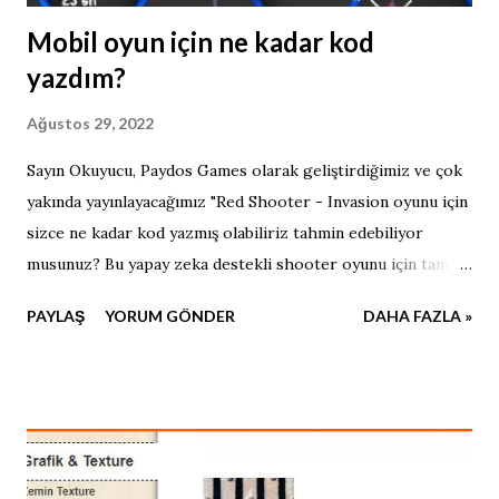
Mobil oyun için ne kadar kod
yazdım?
Ağustos 29, 2022
Sayın Okuyucu, Paydos Games olarak geliştirdiğimiz ve çok
yakında yayınlayacağımız "Red Shooter - Invasion oyunu için
sizce ne kadar kod yazmış olabiliriz tahmin edebiliyor
musunuz? Bu yapay zeka destekli shooter oyunu için tam
5977 satır kod yazılmıştır ve daha bitmedi devam ediyor.
PAYLAŞ
YORUM GÖNDER
DAHA FAZLA »
Çok yakında sizlerle, takipte kalın.