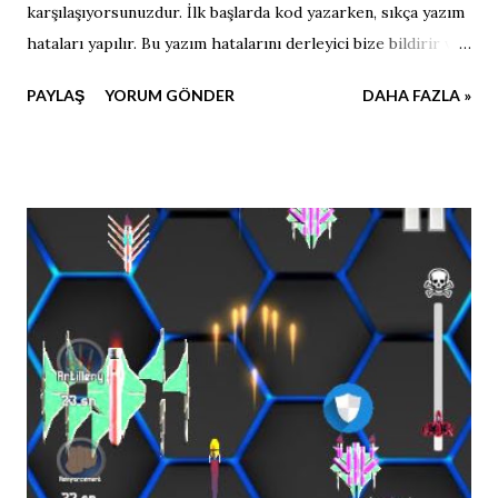
karşılaşıyorsunuzdur. İlk başlarda kod yazarken, sıkça yazım
hataları yapılır. Bu yazım hatalarını derleyici bize bildirir ve
çözümünü ararız. Peki, ya derleyici bize hata bildirmediği
PAYLAŞ
YORUM GÖNDER
DAHA FAZLA »
halde yazdığımız kodlar bize istediğimiz sonucu
vermiyorsa? Unity ve Hata Bu ve gelecek makalelerde
Unity' ,de yaptığım mantık hatalarını ve nasıl çözdüğümden
bahsedeceğim. Eminim ki sizler de benimkilere benzer
hatalar yapacaksınız ve çözümünü arayacaksınız. Sizlere
hataların çözümü için ipucu vermesi dileğiyle. İlk
yaptığım mantık hatası, oluşturduğum C# script ' lerinin
isimlerinin unity inspector paneline çağırdığımız
komponentler ile aynı olması. Script' i isimlendirirken
kesinlikle Unity içerisinde bulunan herhangi bir komponent
ile aynı olmamasına dikkat edin. Beni...