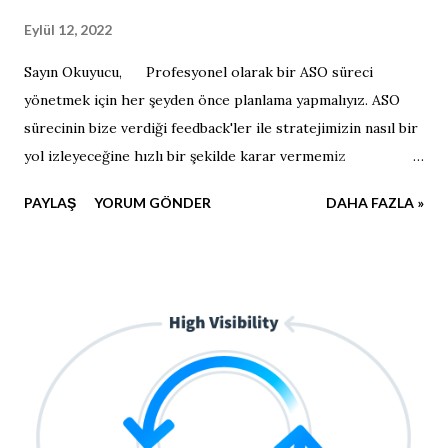
Eylül 12, 2022
Sayın Okuyucu, Profesyonel olarak bir ASO süreci
yönetmek için her şeyden önce planlama yapmalıyız. ASO
sürecinin bize verdiği feedback'ler ile stratejimizin nasıl bir
yol izleyeceğine hızlı bir şekilde karar vermemiz
gerekecektir. Şunu asla unutmayın ASO hızlı olmayı
PAYLAŞ
YORUM GÖNDER
DAHA FAZLA »
gerektirir. Bugün sizle için düzenlediğim ASO kontrol
listesini paylaşacağım. Kontrol listesi ASO sürecimizin her
anında bizlere yardımcı olacaktır. Bir önceki makalelerde
"Crazy Arrow Shooting Game" isimli oyunumuzun ASO
sürecini başlatmıştık. Kontrol listemiz ile uygulamayı tekrar
ele alacağız ve nasıl bir yok izlememiz gerektiğine karar
vereceğiz. Kullanacağımız ASO kontrol listesini indirmek
için BURAYA tıklayınız. Süreci yakından takip etmek için
ve hiçbir detayı kaçırmamak için takipte kalın.