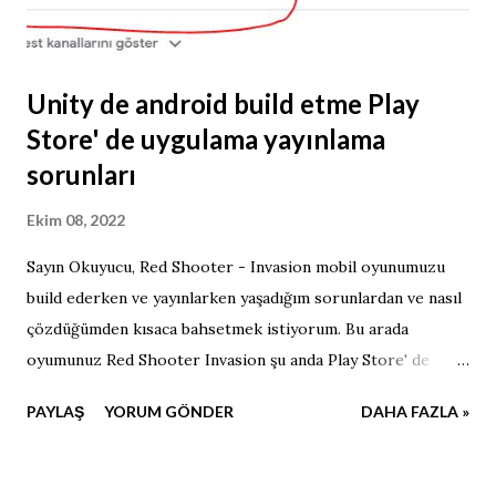
Unity de android build etme Play
Store' de uygulama yayınlama
sorunları
Ekim 08, 2022
Sayın Okuyucu, Red Shooter - Invasion mobil oyunumuzu
build ederken ve yayınlarken yaşadığım sorunlardan ve nasıl
çözdüğümden kısaca bahsetmek istiyorum. Bu arada
oyumunuz Red Shooter Invasion şu anda Play Store' de
inceleme aşamasındadır. API Level 31 Eylül 2022 itibari ile
PAYLAŞ
YORUM GÖNDER
DAHA FAZLA »
Play Store uygulamamızın minimum API seviyesi 31 i
hedeflemesini istemektedir. Sizin Unity nizde API 31 i
hedefleyen güncel API kurulu olmayabilir. Bunu kurmadan ve