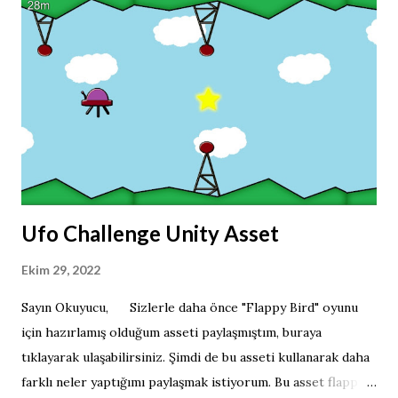
durumunda uygulamanız reddedilebilir. Bu bölüm ASO için
yararlıdır çünkü bu anahtar kelimeler için sıralanırsınız.
Örneğin ayakkabı satacaksınız, kelimeleriniz
ayakkabı,kırmızı,ucuz,satınal,şimdi vb. yani sırası önemli
değildir. Burada ayakkabılar demiyoruz. Ayakkabılar
demek yerine ayakkabı yazarak bir karakteri boşa harcamış
olmamak çok önemlidir. Apple nin bize vermiş olduğ...
Ufo Challenge Unity Asset
Ekim 29, 2022
Sayın Okuyucu, Sizlerle daha önce "Flappy Bird" oyunu
için hazırlamış olduğum asseti paylaşmıştım, buraya
tıklayarak ulaşabilirsiniz. Şimdi de bu asseti kullanarak daha
farklı neler yaptığımı paylaşmak istiyorum. Bu asset flappy