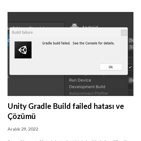
ı
t
l
a
r
Unity Gradle Build failed hatası ve
Çözümü
Aralık 29, 2022