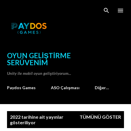
Ana içeriğe atla
OYUN GELIŞTIRME
SERÜVENIM
Unity ile mobil oyun geliştiriyorum...
Paydos Games
ASO Çalışması
Diğer…
K
2022 tarihine ait yayınlar
TÜMÜNÜ GÖSTER
a
gösteriliyor
y