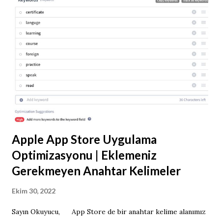
biraz zaman vermeniz gerekiyor. Ancak sabırlı olursanız
başarabileceğiniz bir şey. Şimdi size yaptığım ASO sürecinde
neleri başardım, neleri başaramadım açıklayacağım.
Uygulama Başlığı Önce: AA World Tour Sonra: Crazy
Arrow Shooting Game Güncel: AA Crazy Arrow Shooter
Game Kısa Açıklama Önce: Play now a funny version of
the "AA" arrow shooting game Güncel: Funny Version of
the "AA" Arrow S...
Apple App Store Uygulama
Optimizasyonu | Eklemeniz
Gerekmeyen Anahtar Kelimeler
Ekim 30, 2022
Sayın Okuyucu, App Store de bir anahtar kelime alanımız