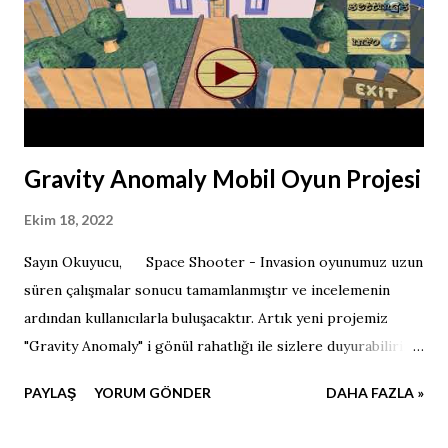
Gravity Anomaly Mobil Oyun Projesi
Ekim 18, 2022
Sayın Okuyucu, Space Shooter - Invasion oyunumuz uzun
süren çalışmalar sonucu tamamlanmıştır ve incelemenin
ardından kullanıcılarla buluşacaktır. Artık yeni projemiz
"Gravity Anomaly" i gönül rahatlığı ile sizlere duyurabilirim.
Aynı zamanda oyunun menü tasarımını sizlerle paylaşmak
PAYLAŞ
YORUM GÖNDER
DAHA FAZLA »
istedim. Gelişmelerden haberdar olabilmek için takipte
kalın.