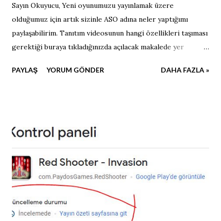
Sayın Okuyucu, Yeni oyunumuzu yayınlamak üzere
olduğumuz için artık sizinle ASO adına neler yaptığımı
paylaşabilirim. Tanıtım videosunun hangi özellikleri taşıması
gerektiği buraya tıkladığınızda açılacak makalede yer
almaktadır. Potansiyel kullanıcıya oyunu tanıtabilecek, kısa,
PAYLAŞ
YORUM GÖNDER
DAHA FAZLA »
sade, direk konuya giren, oynanış odaklı bir tanıtım videosu
oldu. Videoyu izleyerek bir de siz karar verin. Sonraki
makalelerde tasarladığım ikon ve tanıtım görsellerini de
paylaşacağım. Kaçırmamak için takipte kalın.