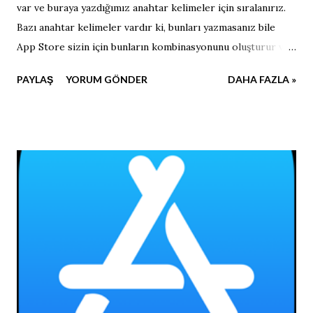
var ve buraya yazdığımız anahtar kelimeler için sıralanırız.
Bazı anahtar kelimeler vardır ki, bunları yazmasanız bile
App Store sizin için bunların kombinasyonunu oluşturur ve
yine sıralanırsınız. Apple' ın size ücretsiz olarak verdiği,
PAYLAŞ
YORUM GÖNDER
DAHA FAZLA »
anahtar kelime alanınıza eklemenize gerek olmayan anahtar
kelimeler. "and (ve) ,or (veya), for (için), but (ama), a, an"
Anahtar kelime alanınında bunlar varsa çıkarabilirsiniz.
Çünkü bunların farklı kombinasyonları için zaten
sıralanacaksız. Eğer uygulamanız ücretsizse; iphone, ipad,
app(uygulama) ,free(ücretsiz) Bu anahtar kelimeleri
kullanmanızın da bir anlamı yoktur. Uygulama ücretsizse
"free" anahtar kelimesi için sıralanmazsınız. Yanı bu kelimeyi
kullanmanıza gerek yoktur. Aşağıdaki anahtar kelimeleri
ise Apple' ın bizim için kombinasyon yapabileceği kısa
kelimeler değildir. Bunlar için sırala...