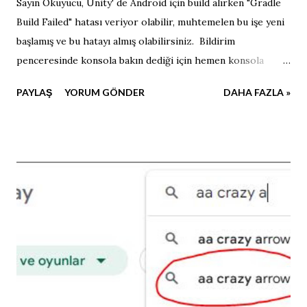
Sayın Okuyucu, Unity' de Android için build alırken "Gradle
Build Failed" hatası veriyor olabilir, muhtemelen bu işe yeni
başlamış ve bu hatayı almış olabilirsiniz. Bildirim
penceresinde konsola bakın dediği için hemen konsola
bakıyoruz. Tabi ilk etapta "Preferences - External tools"
PAYLAŞ
YORUM GÖNDER
DAHA FAZLA »
altında SDK, JDK, NDK ve diğerlerinin dosya yolu doğru ve
seçili olduğundan emin olun. Bizim karşılaştığımız bu hatanın
nedeni, proje dosyalarımızın bulunduğu konumda ASCII ya
uymayan bir karakter bulunmasından kaynaklanmaktadır.
Yukarıdaki resimde dosya yolunda "Masaüstü" kelimesi "ü"
karakterini içermektedir. Özet olarak, dosya yolunda yer
alan kısımlar asla türkçe karakter içermemelidir. Çözüm için
proje dosyanızı direkt olarak "C:" sürücüsüne atabilirsiniz.
Daha sonra tekrar build aldığınızda işlem sorunsuz olarak
tamamlanacaktır.